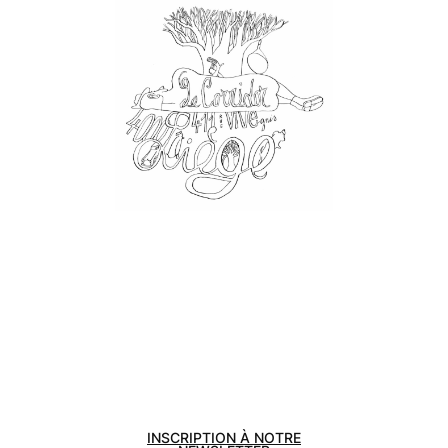
Tel : +32
4 227 77 92
Numéro
d’entreprise :
0441 711 868
– RPM Liège
info@lecorri
dor.be
–
www.lecorri
dor.be
Banque :
BE66 7925
8090 3043
Mail
Facebook
Instagram
INSCRIPTION À NOTRE