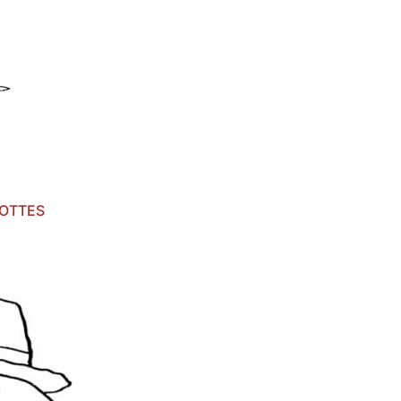
inées comme des
ons, d’autres
vec le plus de
lles formes, de
agiaires, les
également prendre
a réussite reste
rce qu’il cherche
res d’y adhérer.
OTTES