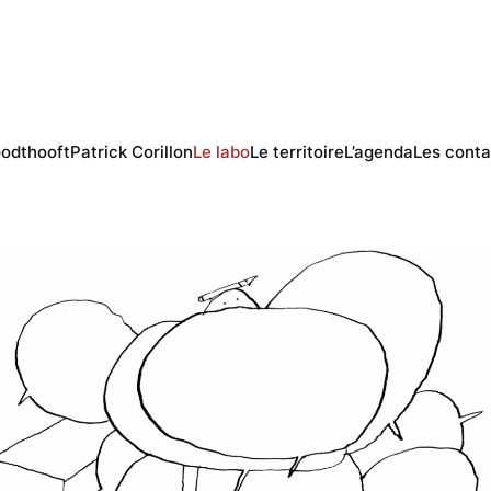
odthooft
Patrick Corillon
Le labo
Le territoire
L’agenda
Les conta
au
à la rencon
au
ultes comme enfants) formera en quelque sorte une
« classe d’expér
a curiosité
au sein
d’un laboratoire d’idées
expression
« Art et Essai »
pourrait convenir afin de désacraliser la n
 pour être « consommée » par un public avant d’être remplacée par u