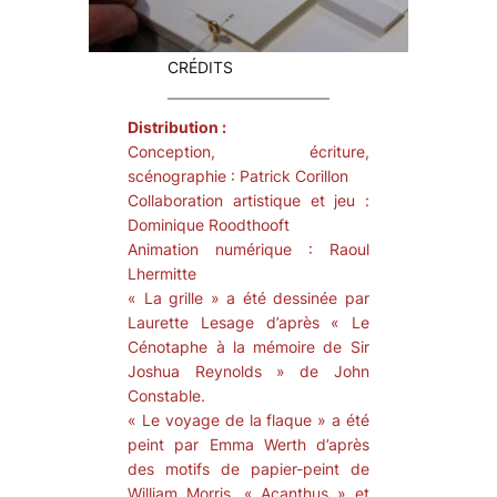
©le corridor
©le corrid
CRÉDITS
Distribution :
Conception, écriture,
scénographie : Patrick Corillon
Collaboration artistique et jeu :
Dominique Roodthooft
Animation numérique : Raoul
Lhermitte
« La grille » a été dessinée par
Laurette Lesage d’après « Le
Cénotaphe à la mémoire de Sir
Joshua Reynolds » de John
Constable.
« Le voyage de la flaque » a été
peint par Emma Werth d’après
des motifs de papier-peint de
William Morris, « Acanthus » et