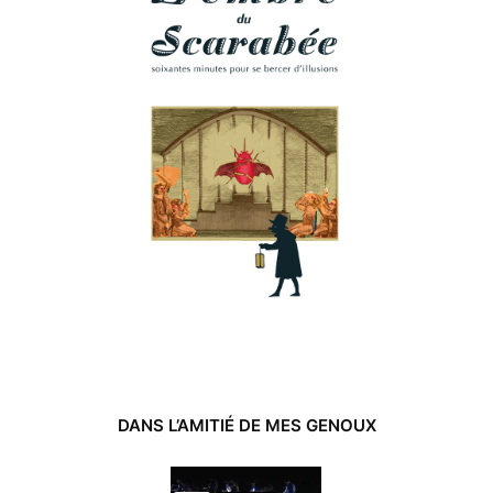
r
l
i
n
k
DANS L’AMITIÉ DE MES GENOUX