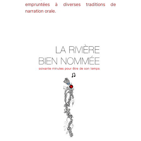
empruntées à diverses traditions de
narration orale.
C
o
v
e
r
l
i
n
k