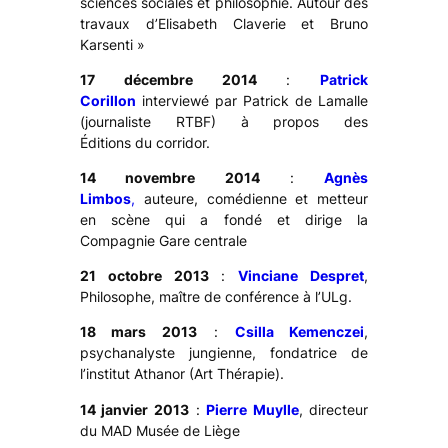
sciences sociales et philosophie. Autour des
travaux d’Elisabeth Claverie et Bruno
Karsenti »
17 décembre 2014
:
Patrick
Corillon
interviewé par Patrick de Lamalle
(journaliste RTBF) à propos des
Éditions
du
corridor.
14 novembre 2014
:
Agnès
Limbos
,
auteure, comédienne et metteur
en scène qui a fondé et dirige la
Compagnie Gare centrale
21 octobre 2013
:
Vinciane Despret
,
Philosophe, maître de conférence à l’ULg.
18 mars 2013
:
Csilla Kemenczei
,
psychanalyste jungienne, fondatrice de
l’institut Athanor (Art Thérapie).
14 janvier 2013
:
Pierre Muylle
, directeur
du MAD Musée de Liège