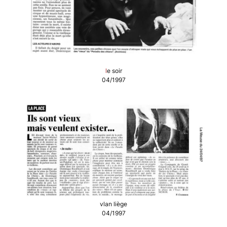
l
e soir
04/1997
vlan liège
04/1997