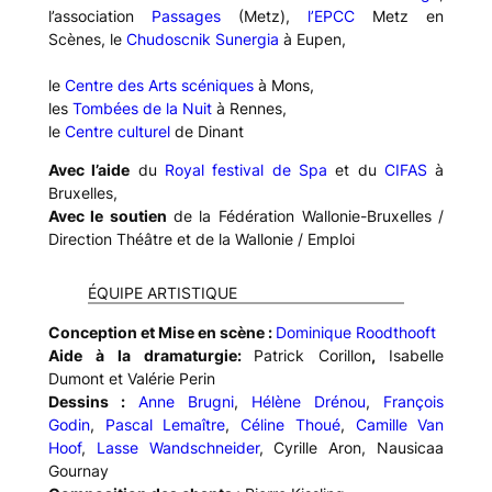
l’association
Passages
(Metz),
l’EPCC
Metz en
Scènes, le
Chudoscnik Sunergia
à Eupen,
le
Centre des Arts scéniques
à Mons,
les
Tombées de la Nuit
à Rennes,
le
Centre culturel
de Dinant
Avec l’aide
du
Royal festival de Spa
et du
CIFAS
à
Bruxelles,
Avec le soutien
de la Fédération Wallonie-Bruxelles /
Direction Théâtre et de la Wallonie / Emploi
ÉQUIPE ARTISTIQUE
Conception et Mise en scène :
Dominique Roodthooft
Aide à la dramaturgie:
Patrick Corillon
,
Isabelle
Dumont et Valérie Perin
Dessins :
Anne Brugni
,
Hélène Drénou
,
François
Godin
,
Pascal Lemaître
,
Céline Thoué
,
Camille Van
Hoof
,
Lasse Wandschneider
, Cyrille Aron, Nausicaa
Gournay