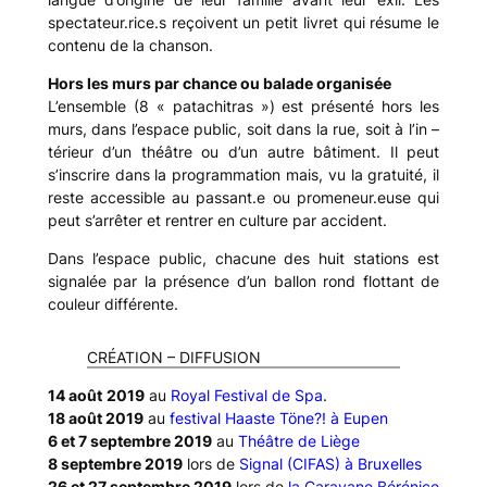
spectateur.rice.s reçoivent un petit livret qui résume le
contenu de la chanson.
Hors les murs par chance ou balade organisée
L’ensemble (8 « patachitras ») est présenté hors les
murs, dans l’espace public, soit dans la rue, soit à l’in –
térieur d’un théâtre ou d’un autre bâtiment. Il peut
s’inscrire dans la programmation mais, vu la gratuité, il
reste accessible au passant.e ou promeneur.euse qui
peut s’arrêter et rentrer en culture par accident.
Dans l’espace public, chacune des huit stations est
signalée par la présence d’un ballon rond flottant de
couleur différente.
CRÉATION – DIFFUSION
14 août
2019
au
Royal Festival de Spa
.
18 août 2019
au
festival Haaste Töne?! à Eupen
6 et 7 septembre 2019
au
Théâtre de Liège
8 septembre 2019
lors de
Signal (CIFAS) à Bruxelles
26 et 27 septembre 2019
lors de
la Caravane Bérénice